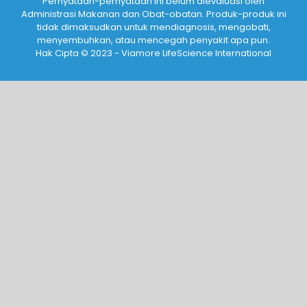
Pernyataan-pernyataan ini belum dievaluasi oleh
Administrasi Makanan dan Obat-obatan. Produk-produk ini
tidak dimaksudkan untuk mendiagnosis, mengobati,
menyembuhkan, atau mencegah penyakit apa pun.
Hak Cipta © 2023 - Viamore LifeScience International