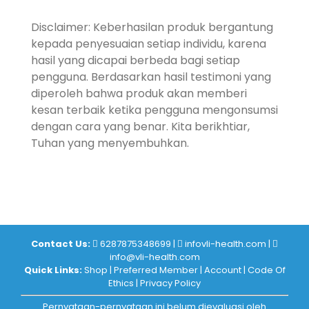
Disclaimer: Keberhasilan produk bergantung
kepada penyesuaian setiap individu, karena
hasil yang dicapai berbeda bagi setiap
pengguna. Berdasarkan hasil testimoni yang
diperoleh bahwa produk akan memberi
kesan terbaik ketika pengguna mengonsumsi
dengan cara yang benar. Kita berikhtiar,
Tuhan yang menyembuhkan.
Contact Us:
6287875348699
|
infovli-health.com
|
info@vli-health.com
Quick Links:
Shop
|
Preferred Member
|
Account
|
Code Of
Ethics
|
Privacy Policy
Pernyataan-pernyataan ini belum dievaluasi oleh