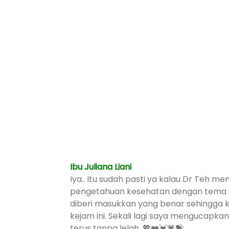
Ibu Juliana Liani
Iya.. Itu sudah pasti ya kalau Dr Teh
pengetahuan kesehatan dengan tema yan
diberi masukkan yang benar sehingga k
kejam ini. Sekali lagi saya mengucap
terus tanpa lelah. 💖❤️💓💗💝