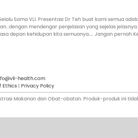
elalu Sama VLI. Presentasi Dr Teh buat kami semua adal
tan…dengan mendengar penjelasan yang sejelas jelas
asa depan kehidupan kita semuanya….. Jangan pernah Ken
nfo@vli-health.com
 Ethics
|
Privacy Policy
istrasi Makanan dan Obat-obatan. Produk-produk ini tid