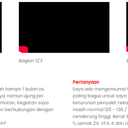
Bagian 2/3
Pertanyaan
h hampir 1 bulan ini,
Saya ada mengonsumsi W
, namun ujung jari
paling bagus untuk say
mutan, Kegiatan saya
keturunan penyakit teka
 dan berhubungan dengan
masih normal 125 – 130 
cenderung tinggi. Berat 
eh?
% Lemak 24, VFA 4 dan U