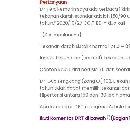
Pertanyaan
Dr Teh, kemarin saya ada terbaca 1 ki
tekanan darah standar adalah 150/90 un
tahun.” 2020/10/27 CCIT EE 👏 dua kali
【Kesimpulannya】
Tekanan darah sistolik normal: pria = 8
Indeks kesehatan (normal): tekanan dara
Contoh kalau kita berusia 75 dan seoran
Dr. Guo Mingxiong (Zong Qi) 102, Dekan
tahun tidak dapat memiliki tekanan dar
Hipertensi antara 150 dan 130 lebih aman
Apa komentar DRT mengenai Article Ini
Ikuti Komentar DRT di bawah
👇
(Bagian 