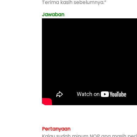
Terima kasih sebelumnya.”
Jawaban
Pertanyaan
Kalau sudah minum NOP apa masih per