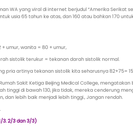
riman WA yang viral di internet berjudul “Amerika Seri
tuk usia 65 tahun ke atas, dan 160 atau bahkan 170 untuk
2 + umur, wanita = 80 + umur,
h sistolik terukur = tekanan darah sistolik normal.
g pria artinya tekanan sistolik kita seharusnya 82+75= 15
 Rumah Sakit Ketiga Beijing Medical College, mengatakan
ah tinggi di bawah 130, jika tidak, mereka cenderung men
, dan lebih baik menjadi lebih tinggi., Jangan rendah.
.
1/3. 2/3 dan 3/3)