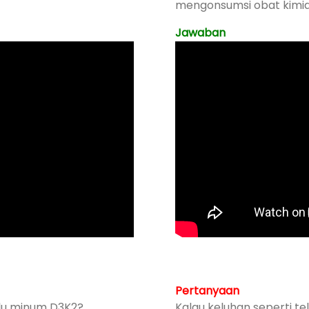
mengonsumsi obat kimia
Jawaban
Pertanyaan
lu minum D3K2?
Kalau keluhan seperti te