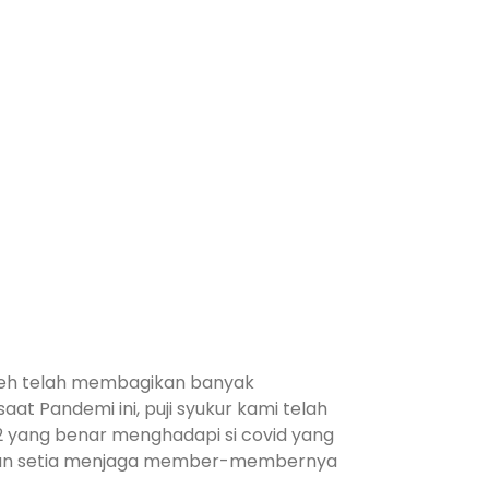
 Teh telah membagikan banyak
t Pandemi ini, puji syukur kami telah
2 yang benar menghadapi si covid yang
engan setia menjaga member-membernya