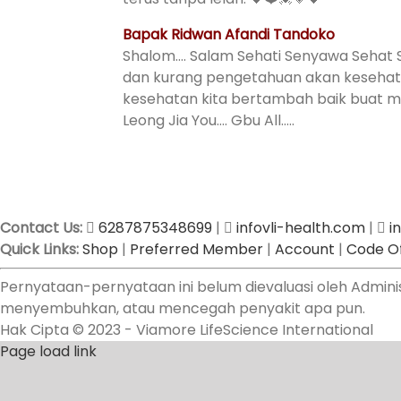
Bapak Ridwan Afandi Tandoko
Shalom…. Salam Sehati Senyawa Sehat S
dan kurang pengetahuan akan keseha
kesehatan kita bertambah baik buat m
Leong Jia You…. Gbu All…..
Contact Us:
6287875348699
|
infovli-health.com
|
i
Quick Links:
Shop
|
Preferred Member
|
Account
|
Code Of
Pernyataan-pernyataan ini belum dievaluasi oleh Admin
menyembuhkan, atau mencegah penyakit apa pun.
Hak Cipta © 2023 - Viamore LifeScience International
Page load link