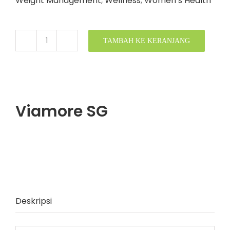
Weight Management
,
Wellness
,
Women’s Health
TAMBAH KE KERANJANG
Kuantitas
Viamore
SG
Viamore SG
Deskripsi