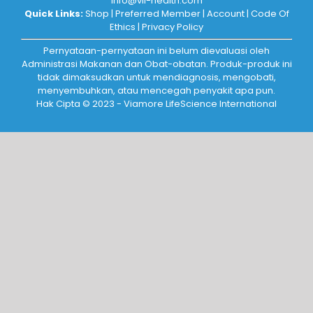
info@vli-health.com
Quick Links:
Shop
|
Preferred Member
|
Account
|
Code Of
Ethics
|
Privacy Policy
Pernyataan-pernyataan ini belum dievaluasi oleh
Administrasi Makanan dan Obat-obatan. Produk-produk ini
tidak dimaksudkan untuk mendiagnosis, mengobati,
menyembuhkan, atau mencegah penyakit apa pun.
Hak Cipta © 2023 - Viamore LifeScience International