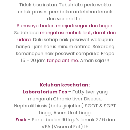
Tidak bisa instan. Tubuh kita perlu waktu
untuk proses pembakaran lebihan lemak
dan visceral fat.
Bonusnya badan menjadi segar dan bugar
.
Sudah bisa
mengatasi mabuk laut, darat dan
udara
. Dulu setiap naik pesawat walaupun
hanya 1 jam harus minum antimo. Sekarang
kemanapun naik pesawat sampai ke Eropa
15 – 20 jam
tanpa antimo
. Aman saja !!!
Keluhan kesehatan :
Laboratorium Tes
– Fatty liver yang
mengarah Chronic Liver Disease,
Nephrolithiasis (batu ginjal kiri) SGOT & SGPT
tinggi, Asam Urat tinggi
Fisik
– Berat badan 90 kg, % lemak 27.6 dan
VFA (Visceral Fat) 16