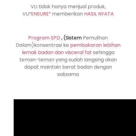
VLI tidak hanya menjual produk,
VLI
“
ENSURE
”
memberikan
HASIL NYATA
Program SPD
,
(Sistem
Pemulihan
Dalam)konsentrasi ke
pembakaran lebihan
lemak badan dan visceral fat
sehingga
teman-teman yang sudah langsing akan
dapat maintain berat badan dengan
saksama