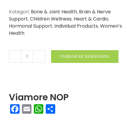
Kategori:
Bone & Joint Health
,
Brain & Nerve
Support
,
Children Wellness
,
Heart & Cardio
,
Hormonal Support
,
Individual Products
,
Women’s
Health
TAMBAH KE KERANJANG
Kuantitas
Viamore
NOP
Viamore NOP
Facebook
Email
WhatsApp
Share