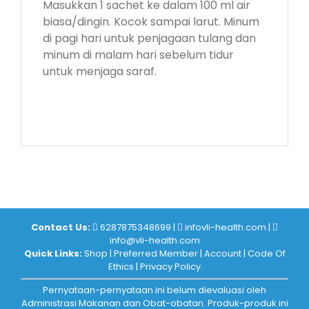
Masukkan 1 sachet ke dalam 100 ml air
biasa/dingin. Kocok sampai larut. Minum
di pagi hari untuk penjagaan tulang dan
minum di malam hari sebelum tidur
untuk menjaga saraf.
Contact Us:
6287875348699
|
infovli-health.com
|
info@vli-health.com
Quick Links:
Shop
|
Preferred Member
|
Account
|
Code Of
Ethics
|
Privacy Policy
Pernyataan-pernyataan ini belum dievaluasi oleh
Administrasi Makanan dan Obat-obatan. Produk-produk ini