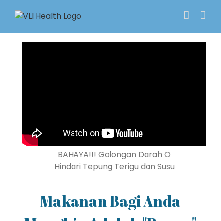
Skip
to
content
BAHAYA!!! Golongan Darah O
Hindari Tepung Terigu dan Susu
Makanan Bagi Anda