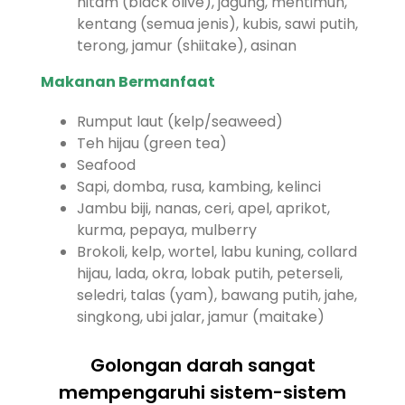
hitam (black olive), jagung, mentimun,
kentang (semua jenis), kubis, sawi putih,
terong, jamur (shiitake), asinan
Makanan Bermanfaat
Rumput laut (kelp/seaweed)
Teh hijau (green tea)
Seafood
Sapi, domba, rusa, kambing, kelinci
Jambu biji, nanas, ceri, apel, aprikot,
kurma, pepaya, mulberry
Brokoli, kelp, wortel, labu kuning, collard
hijau, lada, okra, lobak putih, peterseli,
seledri, talas (yam), bawang putih, jahe,
singkong, ubi jalar, jamur (maitake)
Golongan darah sangat
mempengaruhi sistem-sistem