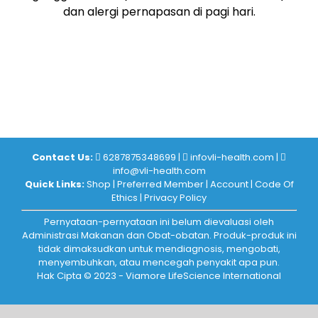
dan alergi pernapasan di pagi hari.
Contact Us:
6287875348699
|
infovli-health.com
|
info@vli-health.com
Quick Links:
Shop
|
Preferred Member
|
Account
|
Code Of
Ethics
|
Privacy Policy
Pernyataan-pernyataan ini belum dievaluasi oleh
Administrasi Makanan dan Obat-obatan. Produk-produk ini
tidak dimaksudkan untuk mendiagnosis, mengobati,
menyembuhkan, atau mencegah penyakit apa pun.
Hak Cipta © 2023 - Viamore LifeScience International