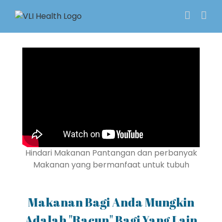
Skip
to
content
Hindari Makanan Pantangan dan perbanyak
Makanan yang bermanfaat untuk tubuh
Makanan Bagi Anda Mungkin
Adalah "Racun" Bagi Yang Lain