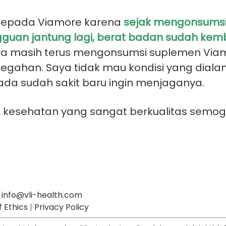
 kepada Viamore karena
sejak mengonsumsi
uan jantung lagi, berat badan sudah kembal
ya masih terus mengonsumsi suplemen Viam
ahan. Saya tidak mau kondisi yang dialami 
ada sudah sakit baru ingin menjaganya.
uk kesehatan yang sangat berkualitas sem
info@vli-health.com
 Ethics
|
Privacy Policy