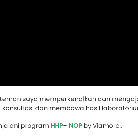
7 teman saya memperkenalkan dan mengaja
konsultasi dan membawa hasil laboratoriu
njalani program
HHP
+
NOP
by Viamore..