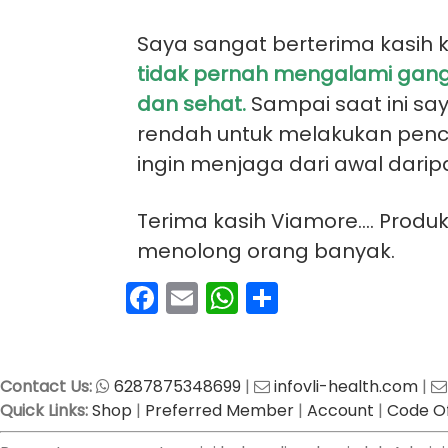
Saya sangat berterima kasih
tidak pernah mengalami gangg
dan sehat.
Sampai saat ini sa
rendah untuk melakukan penceg
ingin menjaga dari awal darip
Terima kasih Viamore…. Prod
menolong orang banyak.
Facebook
Email
WhatsApp
Share
Contact Us:
6287875348699
|
infovli-health.com
|
Quick Links:
Shop
|
Preferred Member
|
Account
|
Code Of