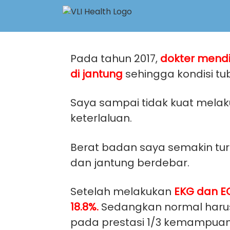
Skip
to
content
Pada tahun 2017,
dokter mendi
di jantung
sehingga kondisi t
Saya sampai tidak kuat melaku
keterlaluan.
Berat badan saya semakin turu
dan jantung berdebar.
Setelah melakukan
EKG dan EC
18.8%.
Sedangkan normal harus
pada prestasi 1/3 kemampuan